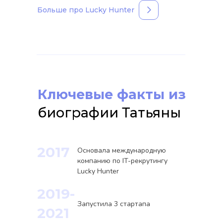
Больше про Lucky Hunter
Точечный фокус: как мы
нашли Applied ML
Engineer для Cantina
Ключевые факты из
Labs
биографии Татьяны
2017
Основала международную
компанию по IT-рекрутингу
Lucky Hunter
2019-
Запустила 3 стартапа
2021