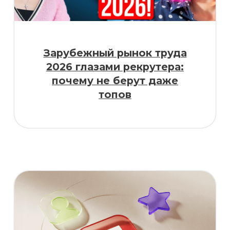
Конференции/Подкасты
(ru)
19 videos
1
О найме в IT, Global Talent Visa и
релокации бизнеса
2
Как стартапу получить инвестиции:
PR и грамотный подбор персонала
как факторы успеха
3
Как делать PR для найма ИТ звезд,
визы талантов | Татьяна Мельничук