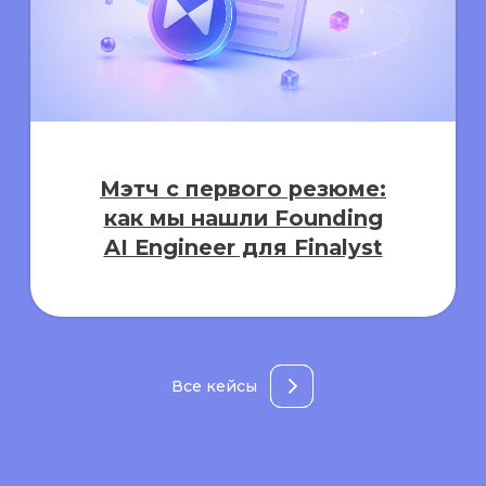
Оценка знаний и
компетенций: как
проводить онлайн-
тестирование персонала
в МТС Линк Формах
Все кейсы