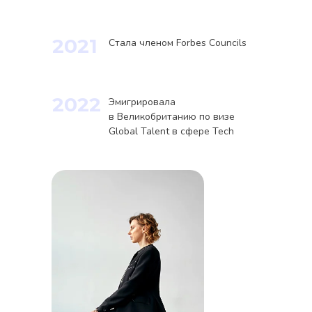
2021
Стала членом Forbes Councils
Точная калибровка: как
мы нашли Growth
Marketer для Neo Agent
2022
Эмигрировала
в Великобританию по визе
Global Talent в сфере Tech
Мэтч с первого резюме: