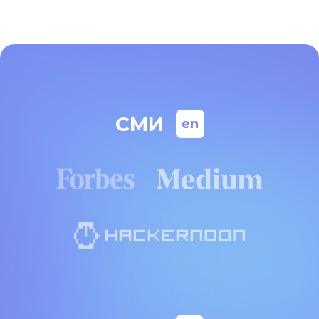
СМИ
en
Building Global Teams for
AI and Fintech Startups