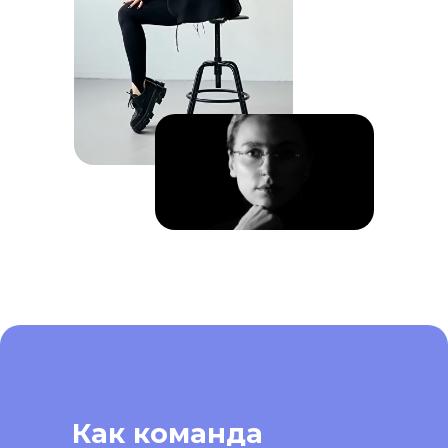
как мы нашли Founding
AI Engineer для Finalyst
Как команда