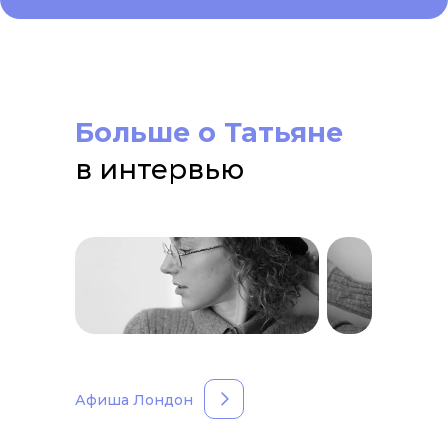
Поиск работы во время
Больше о Татьяне
глобального
экономического кризиса
в интервью
и бума AI?
Показать еще
Афиша Лондон